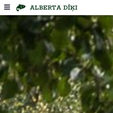
ALBERTA DĪĶI